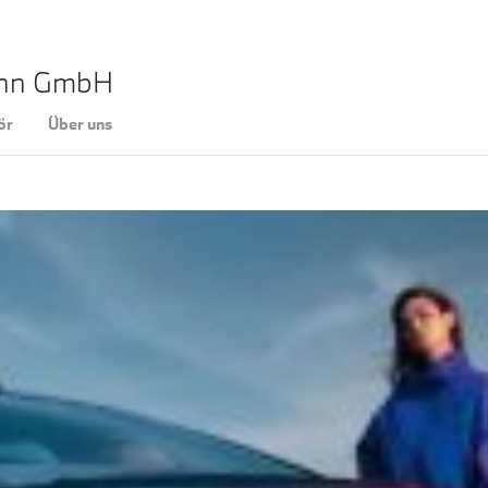
ann GmbH
ör
Über uns