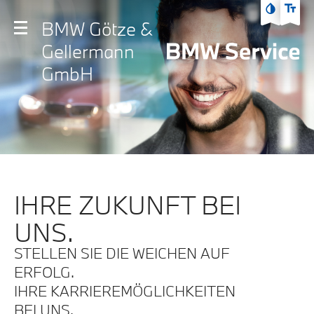
Zum Hauptmenü
BMW Götze &
Zum Inhalt
Gellermann
Zur Fußzeile
GmbH
IHRE ZUKUNFT BEI
UNS.
STELLEN SIE DIE WEICHEN AUF
ERFOLG.
IHRE KARRIEREMÖGLICHKEITEN
BEI UNS.