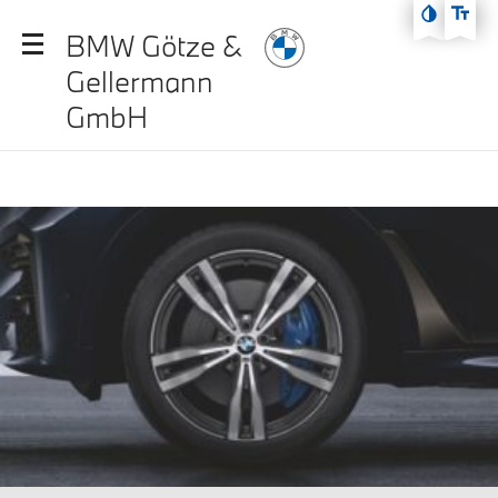
Zum Hauptmenü
BMW Götze &
Zum Inhalt
Gellermann
Zur Fußzeile
GmbH