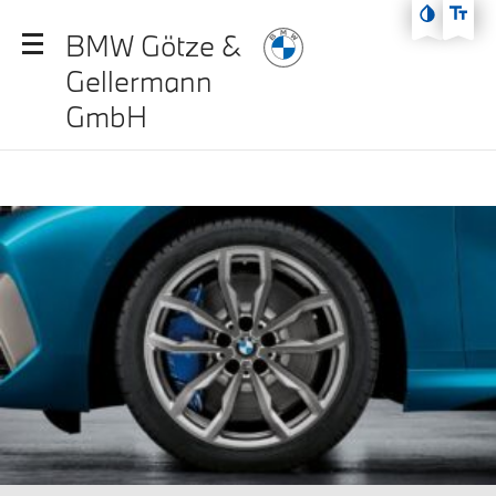
Zum Hauptmenü
BMW Götze &
Zum Inhalt
Gellermann
Zur Fußzeile
GmbH