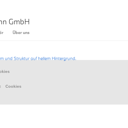
ann GmbH
ör
Über uns
okies
z
Cookies