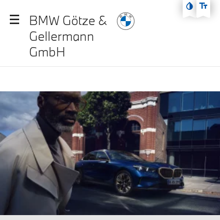
Zum Hauptmenü
BMW Götze &
Zum Inhalt
Gellermann
Zur Fußzeile
GmbH