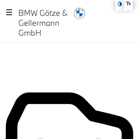
Zum Hauptmenü
BMW Götze &
Zum Inhalt
Gellermann
Zur Fußzeile
GmbH