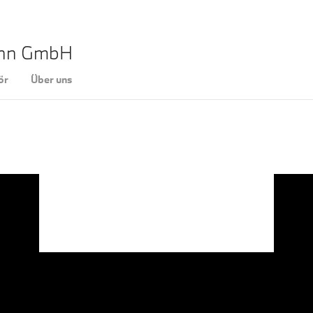
ann GmbH
ör
Über uns