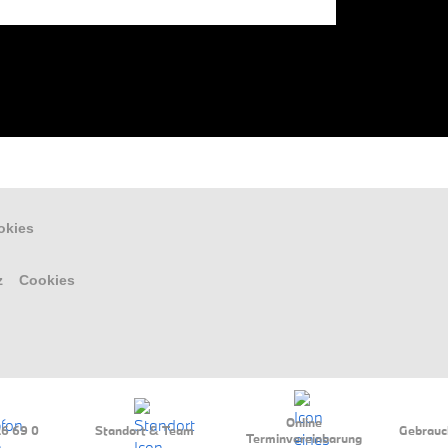
okies
z
Cookies
Online
26 69 0
Standort & Team
Gebrauc
Terminvereinbarung