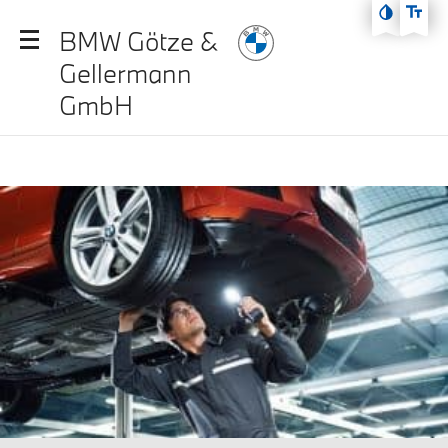
Zum Hauptmenü
BMW Götze &
Zum Inhalt
Gellermann
Zur Fußzeile
GmbH