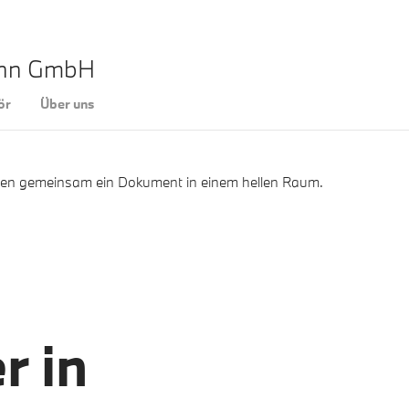
ann GmbH
ör
Über uns
r in