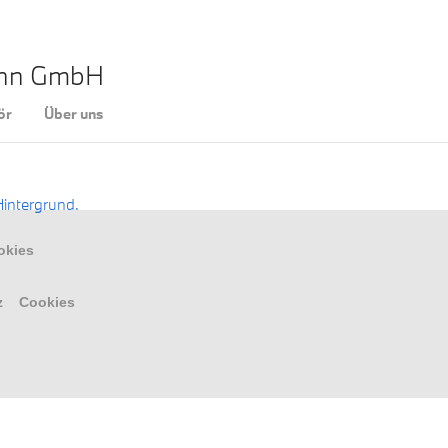
ann GmbH
ör
Über uns
okies
z
Cookies