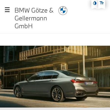
Zum Hauptmenü
BMW Götze &
Zum Inhalt
Gellermann
Zur Fußzeile
GmbH