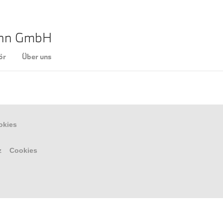
ann GmbH
ör
Über uns
okies
z
Cookies