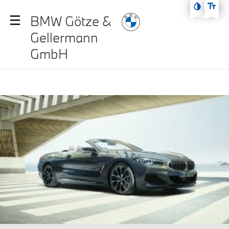
Zum Hauptmenü
BMW Götze &
Zum Inhalt
Gellermann
Zur Fußzeile
GmbH