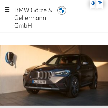
Zum Hauptmenü
BMW Götze &
Zum Inhalt
Gellermann
Zur Fußzeile
GmbH