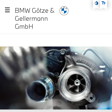
Zum Hauptmenü
BMW Götze &
Zum Inhalt
Gellermann
Zur Fußzeile
GmbH