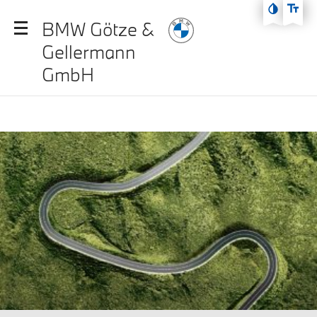
Zum Hauptmenü
BMW Götze &
Zum Inhalt
Gellermann
Zur Fußzeile
GmbH