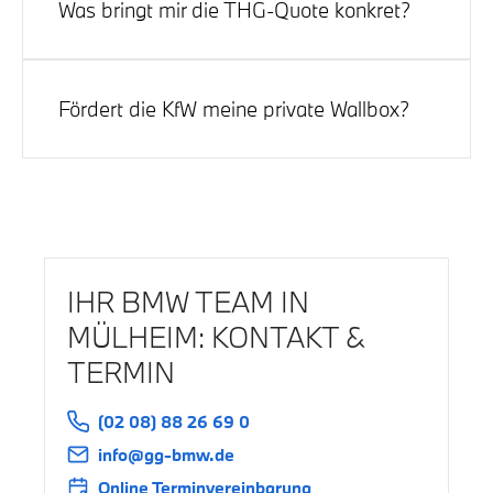
ab Erstzulassung). Eine
Verlängerung bis 2035
ist
Was bringt mir die THG-Quote konkret?
angekündigt, aber noch nicht überall formal
umgesetzt. Wir halten Sie hier auf dem Laufenden.
Je nach Markt/Anbieter typischerweise
~80–100 €
pro Jahr
(2025).
Fördert die KfW meine private Wallbox?
Derzeit
keine
bundesweite KfW-Wallboxförderung für
Privatpersonen; prüfen Sie
NRW/Kommunen
.
IHR BMW TEAM IN
MÜLHEIM: KONTAKT &
TERMIN
(02 08) 88 26 69 0
info@gg-bmw.de
Online Terminvereinbarung