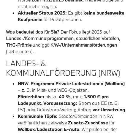
nicht mehr möglich.
Aktueller Status 2025:
Es gibt
keine bundesweite
Kaufprämie
für Privatpersonen.
Was bedeutet das für Sie?
Der Fokus liegt 2025 auf
Landes-/Kommunalprogrammen
,
steuerlichen Vorteilen
,
THG-Prämie
und ggf.
KfW-/Unternehmensförderungen
(siehe unten).
LANDES- &
KOMMUNALFÖRDERUNG (NRW)
NRW-Programm: Private Ladestationen (Wallbox)
– z. B. in Miet- und WEG-Objekten.
Förderhöhe:
bis zu
40 %
, max.
1.500 € pro
Ladepunkt
.
Voraussetzung:
Strom aus EE (z. B.
PV) oder Grünstrom-Vertrag; Antrag
vor Umsetzung
.
Kommunale Töpfe:
Städte/Gemeinden in NRW
veröffentlichen zeitweise
Zusatz-Zuschüsse
für
Wallbox
/
Ladestation E-Auto
. Wir prüfen bei der