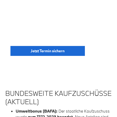
Leitfaden
Sie möchten elektrisch fahren und fragen sich, welche
E-Auto Förderung heute noch greift? Wir bündeln für
Sie die wichtigsten Bundes-, Landes- und
steuerlichen Vorteile – praxisnah aufbereitet für
unsere Region.
Jetzt Termin sichern
BUNDESWEITE KAUFZUSCHÜSSE
(AKTUELL)
Umweltbonus (BAFA):
Der staatliche Kaufzuschuss
wurde
zum 17.12.2023 beendet
. Neue Anträge sind