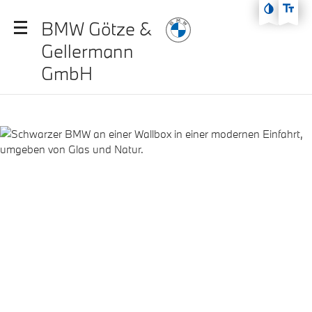
Zum Hauptmenü
BMW Götze &
Zum Inhalt
Gellermann
Zur Fußzeile
GmbH
E-Auto
Förderung:
Programme,
Bedingungen
& Antrag – Ihr